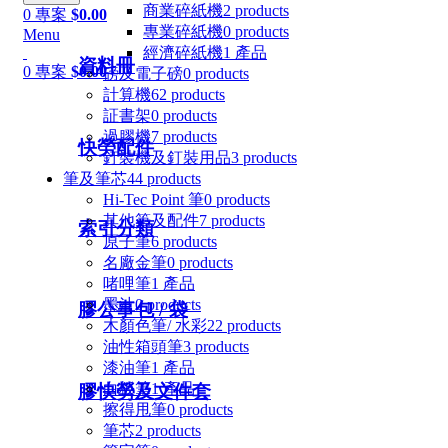
商業碎紙機
2 products
0
專案
$
0.00
專業碎紙機
0 products
Menu
經濟碎紙機
1 產品
資料冊
0
專案
$
0.00
磅及電子磅
0 products
計算機
62 products
証書架
0 products
過膠機
7 products
快勞配件
釘裝機及釘裝用品
3 products
筆及筆芯
44 products
Hi-Tec Point 筆
0 products
其他筆及配件
7 products
索引分類
原子筆
6 products
名廠金筆
0 products
啫哩筆
1 產品
墨汁
0 products
膠公事包 / 袋
木顏色筆/ 水彩
22 products
油性箱頭筆
3 products
漆油筆
1 產品
白板筆
1 產品
膠快勞及文件套
擦得甩筆
0 products
筆芯
2 products