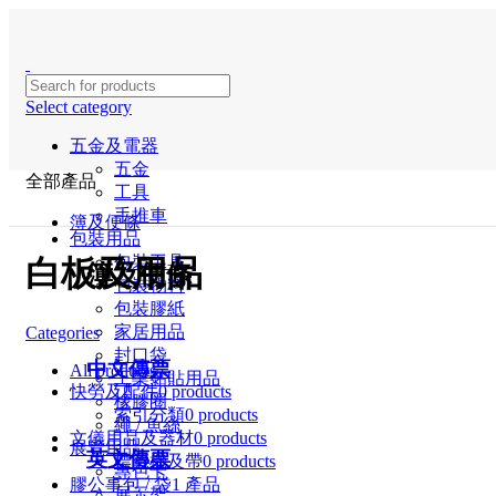
Select category
五金及電器
五金
全部產品
工具
手推車
簿及便條
包裝用品
包裝工具
白板及用品
簿及便條
包裝物料
包裝膠紙
家居用品
Categories
封口袋
中文傳票
All
products
工業黏貼用品
快勞及配件
0 products
橡膠圈
索引分類
0 products
繩 / 魚絲
文儀用品及器材
0 products
展覽用品
英文傳票
標籤機及帶
0 products
專色卡
膠公事包 / 袋
1 產品
展示架