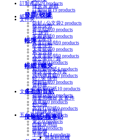
訂製產品
19 products
撲克 & 遊戲
訂製印章
19 products
清潔用品
發票/ 收據
紙品
16 products
文件夾
信封 / 公文袋
2 products
報告快勞
卷庄貼紙
0 products
孔 快勞
多用途紙
0 products
快勞配件
帳簿
大度白紙/咭
0 products
硬皮快勞
大度紙張
0 products
索引分類
大度黑紙/咭
0 products
膠公事包 / 袋
廣告板
0 products
膠單板
帳紙 / 帳夾
彩色影印紙
4 products
膠快勞及文件套
感熱傳真紙
0 products
蛇 / 夾 快勞
標籤貼紙
0 products
資料冊
白色影印紙
10 products
多孔加頁紙
文儀器材
禮物花紙
0 products
商業用機器 及 配件
過底紙
0 products
封口機
高質打印紙
0 products
打咭鐘及用品
五金及電器
48 products
便條紙/ 報事貼
標籤機及帶
電芯
0 products
白板及用品
插蘇
0 products
碎紙機
手推車
14 products
商業碎紙機