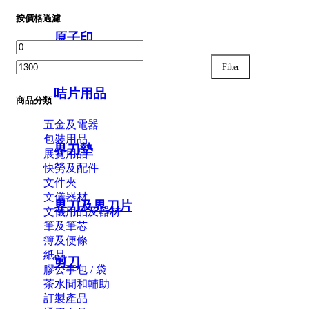
按價格過濾
原子印
Min price
Max price
Filter
咭片用品
商品分類
五金及電器
包裝用品
界刀墊
展覽用品
快勞及配件
文件夾
文儀器材
界刀及界刀片
文儀用品及器材
筆及筆芯
簿及便條
紙品
剪刀
膠公事包 / 袋
茶水間和輔助
訂製產品