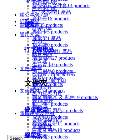
彩色影印紙
膠快勞及文件套
13 products
白色影印紙
蛇 / 夾 快勞
1 產品
膠公事包 / 袋
資料冊
16 products
訂製產品
碳粉
展覽用品
35 products
訂製印章
專色卡
5 products
通用文具
展示架
1 產品
剪刀
指示牌
0 products
告示牌
打字機用品
撲克 & 遊戲
1 產品
咭片用品
清潔用品
27 products
塗改液
生日賀卡
0 products
擦膠
文件夾
節日用品
0 products
改錯帶 / 改錯帶替芯
膠片
0 products
日子印 / 數字印
文件夾
藥品
0 products
桌面文具
文儀器材
134 products
界刀及界刀片
商業用機器 及 配件
19 products
袋類/筆袋
封口機
4 products
錢箱
硬皮快勞
打咭鐘及用品
2 products
電腦用品及耗材
放大鏡
0 products
資料儲存用品
標籤機及帶
11 products
電腦配件
白板及用品
18 products
膠單板
碎紙機
3 products
Search