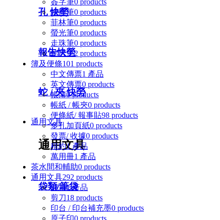
簽字筆
0 products
孔 快勞
繪圖筆
0 products
菲林筆
0 products
螢光筆
0 products
走珠筆
0 products
報告快勞
鉛芯筆
2 products
簿及便條
101 products
中文傳票
1 產品
英文傳票
0 products
蛇 / 夾 快勞
帳簿
0 products
帳紙 / 帳夾
0 products
便條紙/ 報事貼
98 products
通用文具
多孔加頁紙
0 products
發票/ 收據
0 products
通用文具
租約
1 產品
萬用冊
1 產品
茶水間和輔助
0 products
通用文具
292 products
袋類/筆袋
錢箱
1 產品
剪刀
18 products
印台 / 印台補充墨
0 products
原子印
0 products