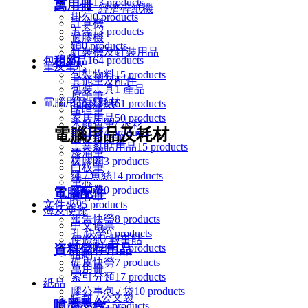
工具
13 products
萬用冊
經濟碎紙機
掛勾
0 products
計算機
五金
13 products
過膠機
鎖
0 products
釘裝機及釘裝用品
租約
包裝用品
164 products
筆及筆芯
包裝物料
15 products
其他筆及配件
包裝工具
1 產品
原子筆
電腦用品及耗材
包裝膠紙
61 products
啫哩筆
家居用品
50 products
木顏色筆/ 水彩
電腦用品及耗材
封口袋
4 products
油性箱頭筆
工業黏貼用品
15 products
漆油筆
橡膠圈
3 products
白板筆
繩 / 魚絲
14 products
筆芯
膠索帶
0 products
電腦配件
鉛芯筆
文件夾
95 products
簿及便條
報告快勞
8 products
中文傳票
孔 快勞
9 products
便條紙/ 報事貼
資料儲存用品
快勞配件
12 products
租約
硬皮快勞
7 products
萬用冊
索引分類
17 products
紙品
膠公事包 / 袋
10 products
信封 / 公文袋
噴墨墨合
膠單板
5 products