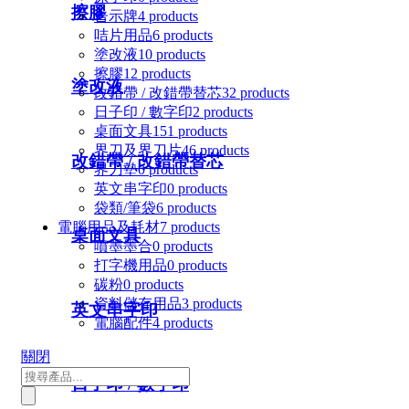
擦膠
告示牌
4 products
咭片用品
6 products
塗改液
10 products
擦膠
12 products
塗改液
改錯帶 / 改錯帶替芯
32 products
日子印 / 數字印
2 products
桌面文具
151 products
界刀及界刀片
46 products
改錯帶 / 改錯帶替芯
界刀墊
0 products
英文串字印
0 products
袋類/筆袋
6 products
電腦用品及耗材
7 products
桌面文具
噴墨墨合
0 products
打字機用品
0 products
碳粉
0 products
資料儲存用品
3 products
英文串字印
電腦配件
4 products
關閉
Products search
日子印 / 數字印