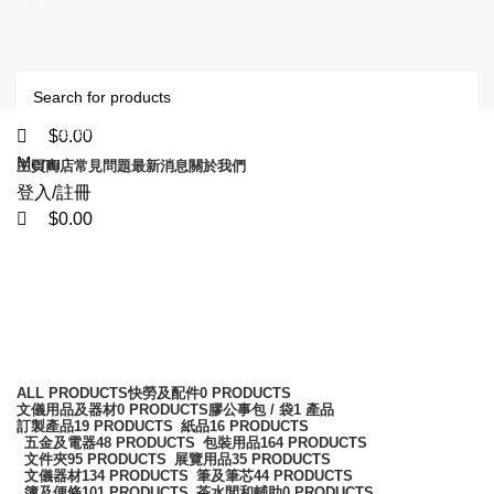
0
0
0
全部產品
$
0.00
Menu
主頁
商店
常見問題
最新消息
關於我們
登入/註冊
$
0.00
蛇 / 夾 快勞
Categories
ALL
PRODUCTS
快勞及配件
0 PRODUCTS
文儀用品及器材
0 PRODUCTS
膠公事包 / 袋
1 產品
訂製產品
19 PRODUCTS
紙品
16 PRODUCTS
五金及電器
48 PRODUCTS
包裝用品
164 PRODUCTS
文件夾
95 PRODUCTS
展覽用品
35 PRODUCTS
文儀器材
134 PRODUCTS
筆及筆芯
44 PRODUCTS
簿及便條
101 PRODUCTS
茶水間和輔助
0 PRODUCTS