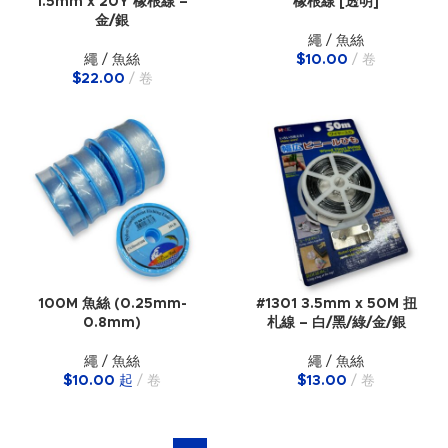
1.5mm x 20Y 橡根線 –
橡根線 [透明]
金/銀
繩 / 魚絲
繩 / 魚絲
$
10.00
卷
$
22.00
卷
100M 魚絲 (0.25mm-
#1301 3.5mm x 50M 扭
0.8mm)
札線 – 白/黑/綠/金/銀
繩 / 魚絲
繩 / 魚絲
$
10.00
起
卷
$
13.00
卷