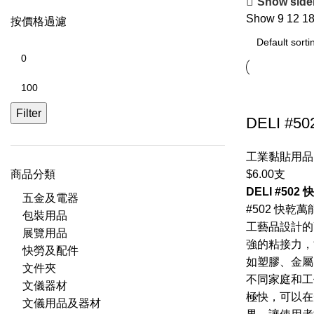
Show side
Show
9
12
1
按價格過濾
Filter
DELI #5
工業黏貼用品
商品分類
$
6.00
支
DELI #502
五金及電器
#502 快
包裝用品
工藝品設計的
展覽用品
強的粘接力，
快勞及配件
如塑膠、金屬
文件夾
不同家庭和工
文儀器材
極快，可以在
文儀用品及器材