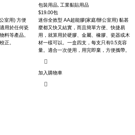
包裝用品
,
工業黏貼用品
$
19.00
包
公室用) 方便
迷你全效型 AA超能膠(家庭/辦公室用) 黏甚
適用於任何瓷
麼都又快又結實，而且簡單方便、快捷易
物料等產品。
用，就算用於硬膠、金屬、橡膠、瓷器或木
校正。
材一樣可以。一盒四支，每支只有0.5克容
量。適合一次使用，用完即棄，方便攜帶。
加入購物車