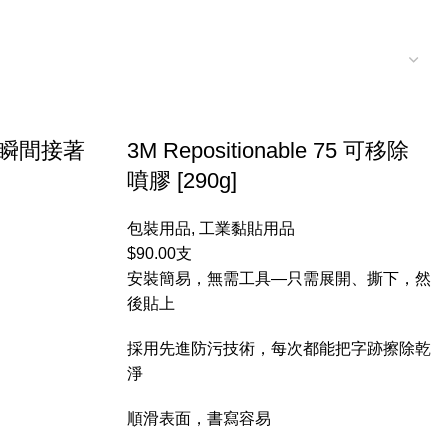
強力瞬間接著
3M Repositionable 75 可移除
噴膠 [290g]
包裝用品
,
工業黏貼用品
$
90.00
支
安裝簡易，無需工具—只需展開、撕下，然
後貼上
採用先進防污技術，每次都能把字跡擦除乾
淨
順滑表面，書寫容易