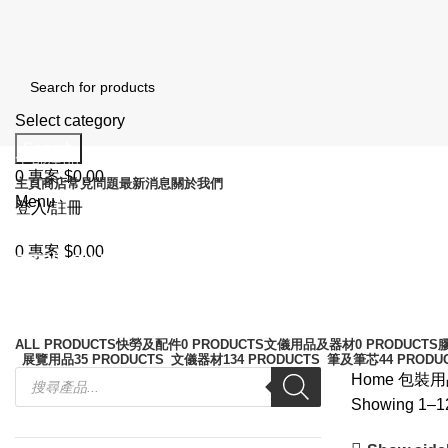
Select category
Search
全部產品
0
專案
$
0.00
主頁
商店
常見問題
最新消息
關於我們
Menu
登入/註冊
0
專案
$
0.00
工業黏貼用品
Categories
ALL
PRODUCTS
快勞及配件
0 PRODUCTS
文儀用品及器材
0 PRODUCTS
膠
展覽用品
35 PRODUCTS
文儀器材
134 PRODUCTS
筆及筆芯
44 PRODU
Home
包裝
Showing 1–12 