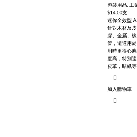
包裝用品
,
工
$
14.00
支
迷你全效型 A
針對木材及皮
膠、金屬、橡
管，還適用於
用時更得心應
度高，特別適
皮革，咭紙等
加入購物車