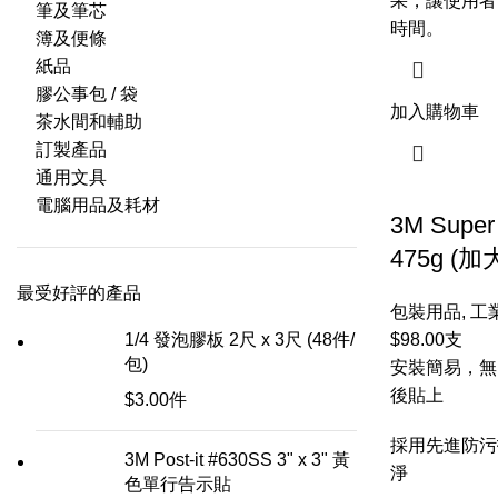
果，讓使用者
筆及筆芯
時間。
簿及便條
紙品
膠公事包 / 袋
加入購物車
茶水間和輔助
訂製產品
通用文具
電腦用品及耗材
3M Super
475g (加
最受好評的產品
包裝用品
,
工
1/4 發泡膠板 2尺 x 3尺 (48件/
$
98.00
支
包)
安裝簡易，無
後貼上
$
3.00
件
採用先進防污
3M Post-it #630SS 3" x 3" 黃
淨
色單行告示貼