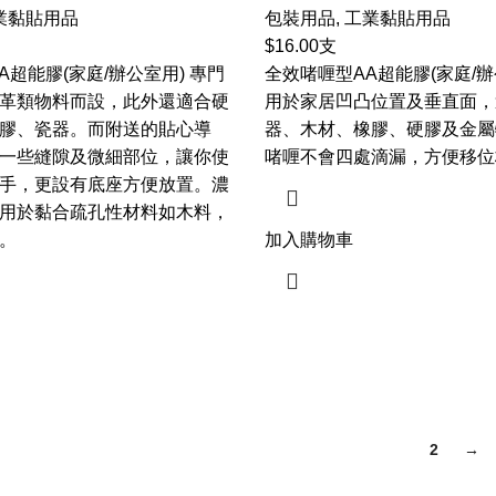
業黏貼用品
包裝用品
,
工業黏貼用品
$
16.00
支
A超能膠(家庭/辦公室用) 專門
全效啫喱型AA超能膠(家庭/辦
革類物料而設，此外還適合硬
用於家居凹凸位置及垂直面，
膠、瓷器。而附送的貼心導
器、木材、橡膠、硬膠及金屬
一些縫隙及微細部位，讓你使
啫喱不會四處滴漏，方便移位
手，更設有底座方便放置。濃
用於黏合疏孔性材料如木料，
。
加入購物車
1
2
→