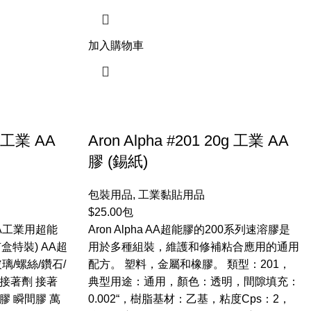
加入購物車
g 工業 AA
Aron Alpha #201 20g 工業 AA
膠 (錫紙)
包裝用品
,
工業黏貼用品
$
25.00
包
AA工業用超能
Aron Alpha AA超能膠的200系列速溶膠是
有盒特裝) AA超
用於多種組裝，維護和修補粘合應用的通用
璃/螺絲/鑽石/
配方。 塑料，金屬和橡膠。 類型：201，
 接著劑 接著
典型用途：通用，顏色：透明，間隙填充：
膠 瞬間膠 萬
0.002“，樹脂基材：乙基，粘度Cps：2，