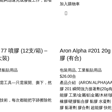
能夠迅速完成修復工作，節省
加入購物車
 77 噴膠 (12支/箱) –
Aron Alpha #201 20
大裝)
膠 (有合)
業黏貼用品
包裝用品
,
工業黏貼用品
$
26.00
合
需工具—只需展開、撕下，然
產品介紹 (ARON ALPHA)
膠 201 瞬間強力接著劑(20g
能膠 工業/金屬/鋁金屬/木材/玻
技術，每次都能把字跡擦除乾
橡膠/硬膠黏合膠 黏膠 水凝劑
膠 黏著劑 膠合劑 超能膠 快乾