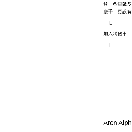
於一些縫隙及
應手，更設有
加入購物車
Aron Alp