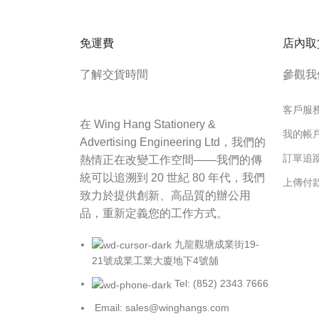
免運費
店內取
了解交貨時間
參觀我
客戶服
在 Wing Hang Stationery &
我的帳
Advertising Engineering Ltd，我們的
訂單追
熱情正在改變工作空間——我們的傳
統可以追溯到 20 世紀 80 年代，我們
上傳付
致力於提供創新、高品質的辦公用
品，重新定義您的工作方式。
九龍觀塘成業街19-
21號成業工業大廈地下4號舖
Tel: (852) 2343 7666
Email: sales@winghangs.com