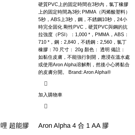
硬質PVC上的固定時間在3秒內，氯丁橡膠
上的固定時間為3秒; PMMA（丙烯酸塑料）
5秒，ABS上3秒，鋼，不銹鋼10秒，24小
時完全固化 剛性PVC，硬質PVC與鋼的抗
拉強度（PSI）：1,000 *，PMMA，ABS：
710 *，鋼：2,840，不銹鋼：2,560，氯丁
橡膠：70 尺寸： 20g 顏色： 透明 備註：
如黏住皮膚，不能強行剝開，應浸在溫水處
或使用Aron Alpha溶解劑，然後小心將黏合
的皮膚分開。 Brand: Aron Alpha®
加入購物車
 o者哩 超能膠
Aron Alpha 4 合 1 AA 膠