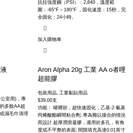
抗拉強度鋼（PSI）：2,840，溫度範
圍：-65°F – 180°F ，固化速度：15秒，完
全固化：24小時。
加入購物車
解液
Aron Alpha 20g 工業 AA o者哩
超能膠
包裝用品
,
工業黏貼用品
辦公室用)，專
$
39.00
支
的多餘AA超
功能： 啫喱狀，超快速固化，乙基-2-氰基
或濕毛巾清理
丙烯酸酯瞬間粘合劑; 專為難以接合的情況
而設計 超厚潤滑凝膠，適用於多孔，有角
度或不平整的表面; 間隙填充高達0.01英寸