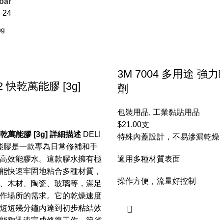
bar
8
24
3M 7004 多用途 
02 快乾萬能膠 [3g]
劑
包裝用品
,
工業黏貼用品
$
21.00
支
 快乾萬能膠 [3g] 詳細描述
DELI
特殊內蓋設計，不易滲漏乾燥
乾萬能膠是一款專為日常修補和手
高效能膠水。這款膠水擁有極
適用多種材質表面
能快速牢固地粘合多種材質，
操作方便，流量好控制
、木材、陶瓷、玻璃等，滿足
作場所的需求。它的乾燥速度
短短幾分鐘內達到初步粘結效