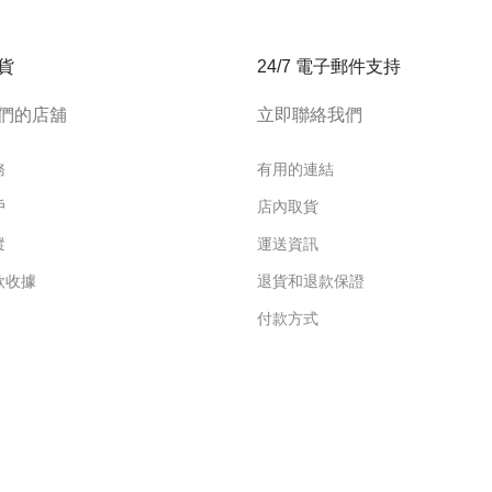
貨
24/7 電子郵件支持
們的店舖
立即聯絡我們
務
有用的連結
戶
店內取貨
蹤
運送資訊
款收據
退貨和退款保證
付款方式