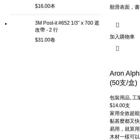
$
16.00
本
順滑表面，書
3M Post-it #652 1/3" x 700 遮
改帶 - 2 行
加入購物車
$
31.00
卷
Aron Alp
(50支/盒)
包裝用品
,
工
$
14.00
支
家用全效超能膠
黏甚麼都又快
易用，就算用
木材一樣可以