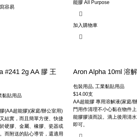
能膠 All Purpose
寫容易
加入購物車
ha #241 2g AA 膠 王
Aron Alpha 10ml 溶
包裝用品
,
工業黏貼用品
$
14.00
支
業黏貼用品
AA超能膠 專用溶解液(家庭/
門用作清理不小心黏在物件上
(AA超能膠)(家庭/辦公室用)
能膠膠漬而設。滴上後用清水
又結實，而且簡單方便、快捷
即可。
於硬膠、金屬、橡膠、瓷器或
。而附送的貼心導管，還適用