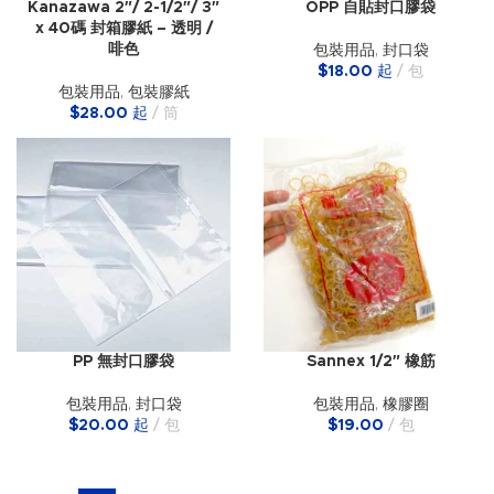
Kanazawa 2″/ 2-1/2″/ 3″
OPP 自貼封口膠袋
x 40碼 封箱膠紙 – 透明 /
啡色
包裝用品
,
封口袋
$
18.00
起
包
包裝用品
,
包裝膠紙
$
28.00
起
筒
PP 無封口膠袋
Sannex 1/2″ 橡筋
包裝用品
,
封口袋
包裝用品
,
橡膠圈
$
20.00
起
包
$
19.00
包