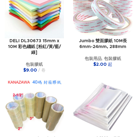
DELI DL30673 15mm x
Jumbo 雙面膠紙 10M長
10M 彩色縐紙 [粉紅/黃/藍/
6mm-24mm, 288mm
綠]
包裝用品
,
包裝膠紙
包裝膠紙
$
2.00
起
$
9.00
卷