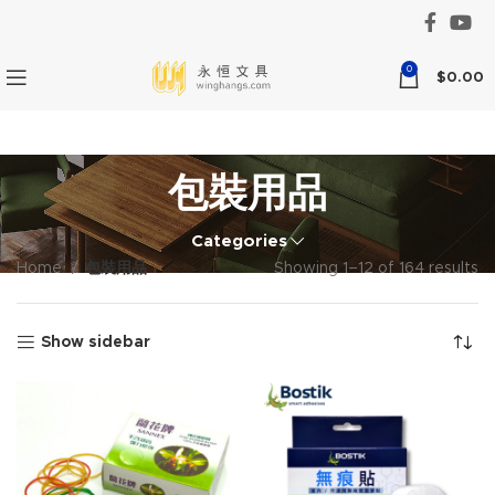
0
$
0.00
包裝用品
Categories
Home
包裝用品
Showing 1–12 of 164 results
Show sidebar