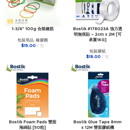
1-3/4″ 100g 合裝橡筋
Bostik #178023A 強力透
明無痕貼 – 2cm x 2M [可
承重1KG]
包裝用品
,
橡膠圈
$
15.00
包
包裝膠紙
$
18.00
包
Bostik Foam Pads 雙面
Bostik Glue Tape 8mm
海綿貼 [50粒]
x 12M 雙面膠紙機