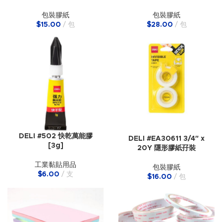
包裝膠紙
包裝膠紙
$
15.00
包
$
28.00
包
DELI #502 快乾萬能膠
DELI #EA30611 3/4″ x
[3g]
20Y 隱形膠紙孖裝
工業黏貼用品
包裝膠紙
$
6.00
支
$
16.00
包