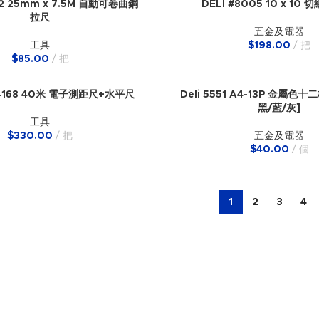
552 25mm x 7.5M 自動可卷曲鋼
DELI #8005 10 x 10
拉尺
五金及電器
工具
$
198.00
把
$
85.00
把
DL4168 40米 電子測距尺+水平尺
Deli 5551 A4-13P 金屬色十
黑/藍/灰]
工具
$
330.00
把
五金及電器
$
40.00
個
1
2
3
4