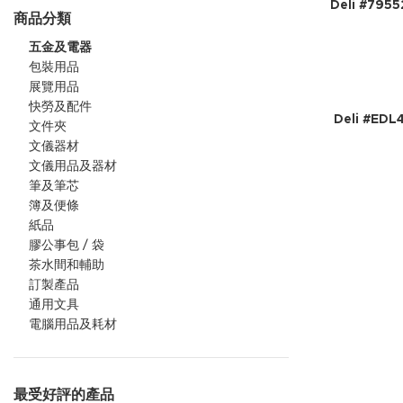
Deli #79
商品分類
五金及電器
包裝用品
展覽用品
快勞及配件
Deli #E
文件夾
文儀器材
文儀用品及器材
筆及筆芯
簿及便條
紙品
膠公事包 / 袋
茶水間和輔助
訂製產品
通用文具
電腦用品及耗材
最受好評的產品