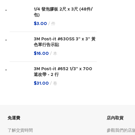
1/4 發泡膠板 2尺 x 3尺 (48件/
包)
$
3.00
件
3M Post-it #630SS 3" x 3" 黃
色單行告示貼
$
16.00
本
3M Post-it #652 1/3" x 700
遮改帶 - 2 行
$
31.00
卷
免運費
店內取貨
了解交貨時間
參觀我們的店