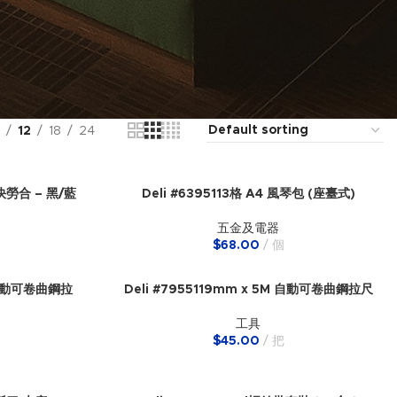
12
18
24
Deli #6395113格 A4 風琴包 (座臺式)
型快勞合 – 黑/藍
五金及電器
$
68.00
個
M 自動可卷曲鋼拉
Deli #7955119mm x 5M 自動可卷曲鋼拉尺
工具
$
45.00
把