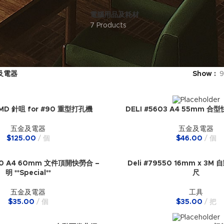
電腦用品及耗材
7 Products
及電器
Show
9
90MD 針咀 for #90 重型打孔機
DELI #5603 A4 55mm 合
五金及電器
五金及電器
$
125.00
個
$
46.00
個
930 A4 60mm 文件頂開快勞合 –
Deli #79550 16mm x 3
明 **Special**
尺
五金及電器
工具
$
35.00
個
$
35.00
把