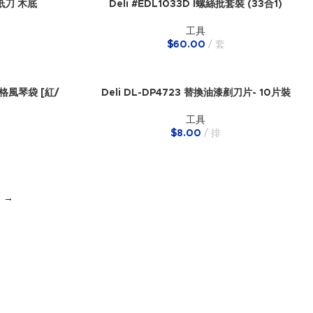
Deli #EDL1033D l螺絲批套裝 (33合1)
 切紙刀 木底
工具
$
60.00
套
二格風琴袋 [紅/
Deli DL-DP4723 替換油漆剷刀片- 10片裝
工具
$
8.00
排
→